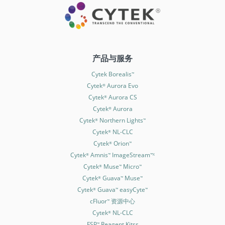
产品与服务
Cytek Borealis
™
Cytek
Aurora Evo
®
Cytek
Aurora CS
®
Cytek
Aurora
®
Cytek
Northern Lights
®
™
Cytek
NL-CLC
®
Cytek
Orion
®
™
Cytek
Amnis
ImageStream
®
™
™X
Cytek
Muse
Micro
®
™
™
Cytek
Guava
Muse
®
™
™
Cytek
Guava
easyCyte
®
™
™
cFluor
资源中心
™
Cytek
NL-CLC
®
FSP
Reagent Kitss
™