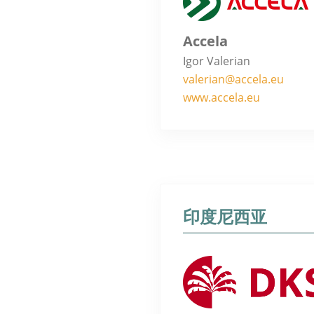
Accela
Igor Valerian
valerian@accela.eu
www.accela.eu
印度尼西亚