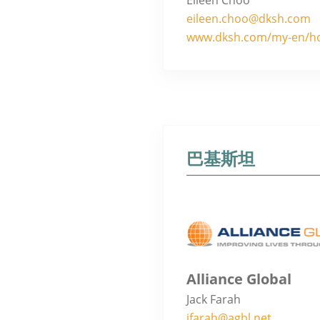
eileen.choo@dksh.com
www.dksh.com/my-en/
巴基斯坦
Alliance Global
Jack Farah
jfarah@agbl.net