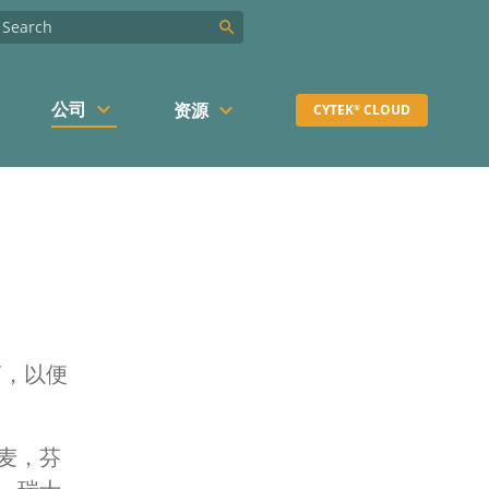
search
keyboard_arrow_down
公司
keyboard_arrow_down
资源
CYTEK
CLOUD
®
销商，以便
麦，芬