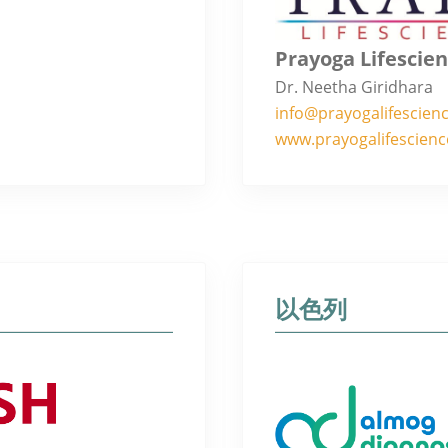
Prayoga Lifescien
Dr. Neetha Giridhara
info@prayogalifescien
www.prayogalifescien
以色列