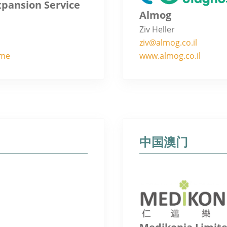
pansion Service
Almog
Ziv Heller
ziv@almog.co.il
ome
www.almog.co.il
中国澳门