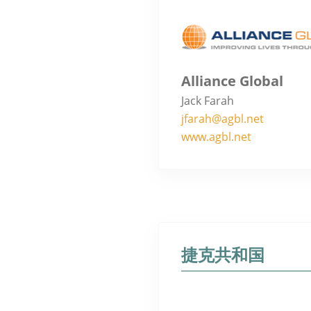
Alliance Global
Jack Farah
jfarah@agbl.net
www.agbl.net
捷克共和国