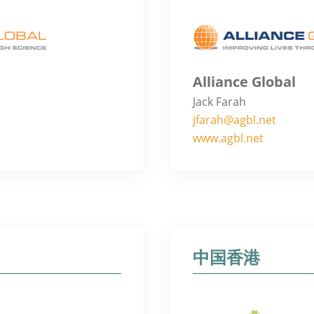
Alliance Global
Jack Farah
jfarah@agbl.net
www.agbl.net
中国香港