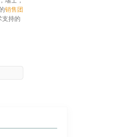
，瑞士，
的
销售团
术支持的