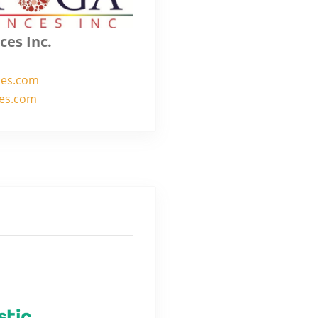
ces Inc.
ces.com
ces.com