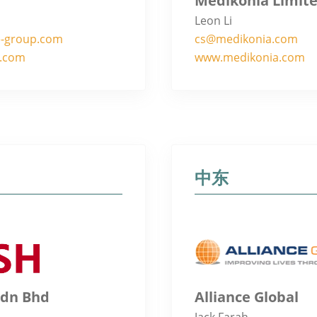
Medikonia Limit
Leon Li
-group.com
cs@medikonia.com
.com
www.medikonia.com
中东
Sdn Bhd
Alliance Global
Jack Farah