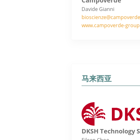
Campoverde
Davide Gianni
bioscienze@campoverde
www.campoverde-group
马来西亚
DKSH Technology 
Eileen Choo