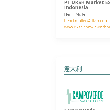
PT DKSH Market Ex
Indonesia
Henri Muller
henri.muller@dksh.com
www.dksh.com/id-en/h
意大利