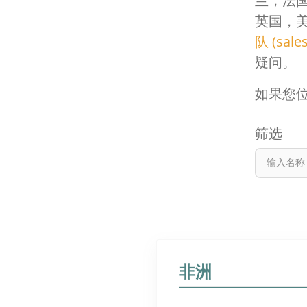
兰，法
英国，
队 (sale
疑问。
如果您
筛选
非洲