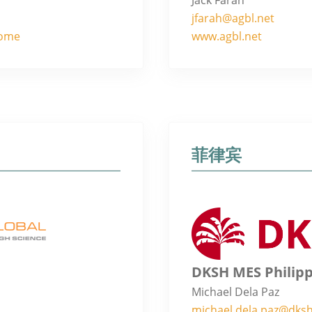
jfarah@agbl.net
home
www.agbl.net
菲律宾
DKSH MES Philipp
Michael Dela Paz
michael.dela.paz@dks