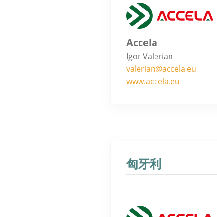
Accela
Igor Valerian
valerian@accela.eu
www.accela.eu
匈牙利