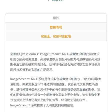
概述
数据表现
试剂盒、试剂和选配项
创新的Cytek
Amnis
ImageStream
Mk II 成像流式细胞仪将流式
®
™
™X
细胞仪的高检测速度、高灵敏度以及表型分析能力与显微镜的高分辨
图像及功能性研究完美结合。这种独特的组合方式可以实现单独使用
两种技术都不能实现的广泛应用。
ImageStream
Mk II 系统是台式多色成像流式细胞仪，可快速获取大
X
量细胞，并采集多达12个通道的细胞图像。仪器获取大量的数码图
像，进行光谱补偿并为您样本中的每个细胞都提供高质量的图像。我
们的图像分析软件对每一个细胞都会采集上千个参数，这些参数中不
仅包括荧光强度还有荧光的空间位置，结合此先进的软件，
ImageStream
系统提供了无与伦比的细胞信息。
X