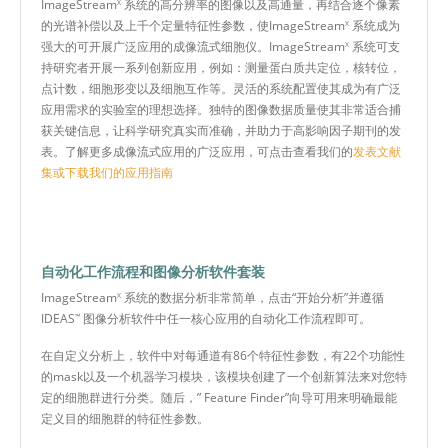
ImageStream
系统的高分辨率的图像以及高通量，再结合逐个像素
X
的光谱补偿以及上千个定量特征性参数，使ImageStream
系统成为
X
强大的可开展广泛应用的成像流式细胞仪。ImageStream
系统可支
X
持研究者开展一系列创新应用，例如：测量蛋白质共定位，核转位，
点计数，细胞形变以及细胞互作等。灵活的系统配置使其成为有广泛
应用需求的实验室的理想选择。独特的图像数据质量使其非常适合捕
获关键信息，让科学研究真实而准确，并助力于高影响因子期刊的发
表。了解更多成像流式应用的广泛应用，可点击查看我们的
发表文献
集或下载我们的应用指南
自动化工作流程和图像分析软件套装
ImageStream
系统的数据分析非常简单，点击“开始分析”并遵循
X
IDEAS
图像分析软件中任一核心应用的自动化工作流程即可。
™
在自定义分析上，软件中对每通道有86个特征性参数，有22个功能性
的mask以及一个机器学习模块，该模块创建了一个创新算法来对您特
定的细胞群进行分类。随后，” Feature Finder”向导可用来明确最能
定义目的细胞群的特征性参数。