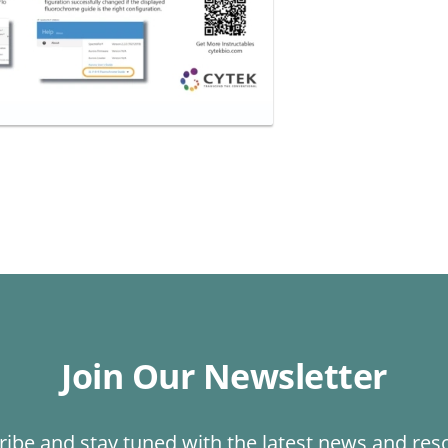
Join Our Newsletter
ribe and stay tuned with the latest news and res