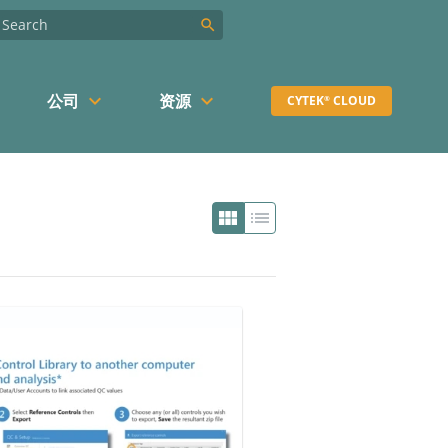
search
keyboard_arrow_down
keyboard_arrow_down
公司
资源
CYTEK
CLOUD
®
view_module
list