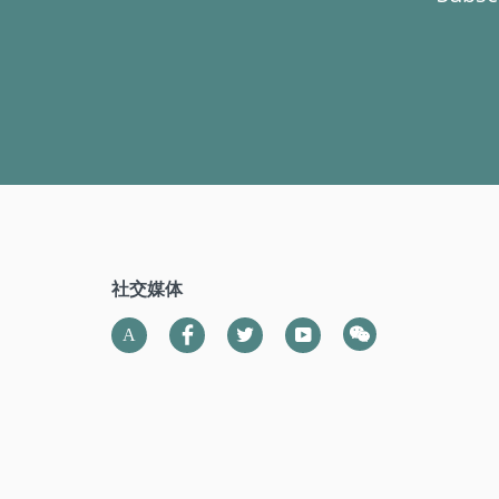
社交媒体
wechat
LinkedIn
Twitter
YouTube