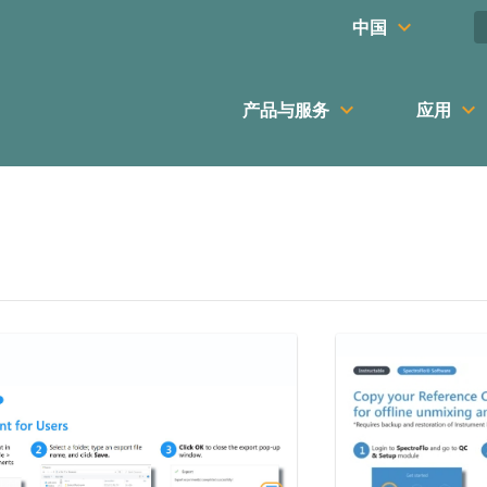
keyboard_arrow_down
中国
keyboard_arrow_down
keyboard_arrow_down
产品与服务
应用