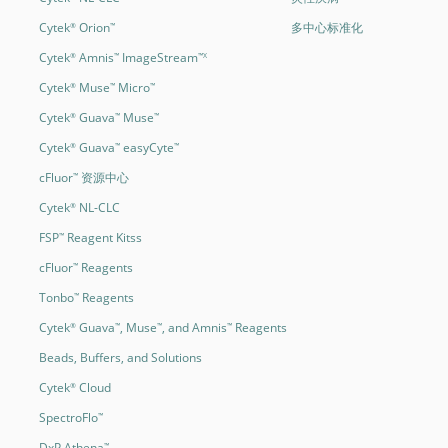
Cytek
Orion
多中心标准化
®
™
Cytek
Amnis
ImageStream
®
™
™X
Cytek
Muse
Micro
®
™
™
Cytek
Guava
Muse
®
™
™
Cytek
Guava
easyCyte
®
™
™
cFluor
资源中心
™
Cytek
NL-CLC
®
FSP
Reagent Kitss
™
cFluor
Reagents
™
Tonbo
Reagents
™
Cytek
Guava
, Muse
, and Amnis
Reagents
®
™
™
™
Beads, Buffers, and Solutions
Cytek
Cloud
®
SpectroFlo
™
DxP Athena
™